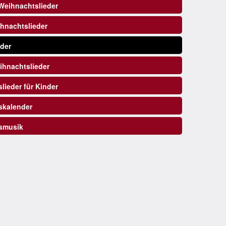
Weihnachtslieder
hnachtslieder
eder
hnachtslieder
ieder für Kinder
kalender
smusik