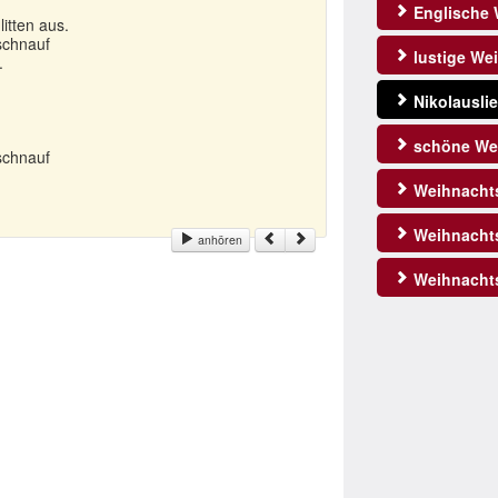
Englische 
itten aus.
schnauf
lustige Wei
.
Nikolausli
schöne Wei
schnauf
Weihnachtsl
Weihnachts
anhören
Weihnacht